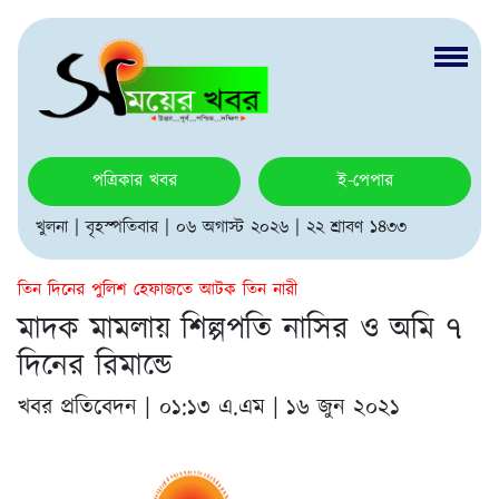
পত্রিকার খবর
ই-পেপার
খুলনা | বৃহস্পতিবার | ০৬ অগাস্ট ২০২৬ | ২২ শ্রাবণ ১৪৩৩
তিন দিনের পুলিশ হেফাজতে আটক তিন নারী
মাদক মামলায় শিল্পপতি নাসির ও অমি ৭
দিনের রিমান্ডে
খবর প্রতিবেদন |
০১:১৩ এ.এম | ১৬ জুন ২০২১