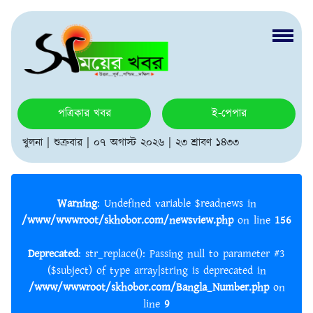
পত্রিকার খবর
ই-পেপার
খুলনা | শুক্রবার | ০৭ অগাস্ট ২০২৬ | ২৩ শ্রাবণ ১৪৩৩
Warning
: Undefined variable $readnews in
/www/wwwroot/skhobor.com/newsview.php
on line
156
Deprecated
: str_replace(): Passing null to parameter #3
($subject) of type array|string is deprecated in
/www/wwwroot/skhobor.com/Bangla_Number.php
on
line
9