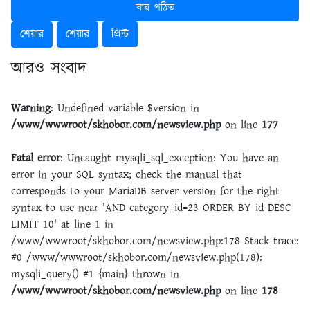
বার পঠিত
শেয়ার
শেয়ার
প্রিন্ট
আরও সংবাদ
Warning
: Undefined variable $version in
/www/wwwroot/skhobor.com/newsview.php
on line
177
Fatal error
: Uncaught mysqli_sql_exception: You have an
error in your SQL syntax; check the manual that
corresponds to your MariaDB server version for the right
syntax to use near 'AND category_id=23 ORDER BY id DESC
LIMIT 10' at line 1 in
/www/wwwroot/skhobor.com/newsview.php:178 Stack trace:
#0 /www/wwwroot/skhobor.com/newsview.php(178):
mysqli_query() #1 {main} thrown in
/www/wwwroot/skhobor.com/newsview.php
on line
178