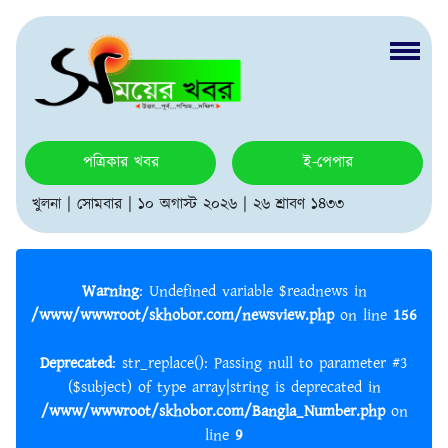
পত্রিকার খবর
ই-পেপার
খুলনা | সোমবার | ১০ অগাস্ট ২০২৬ | ২৬ শ্রাবণ ১৪৩৩
Warning
: Undefined variable $readnews in
/www/wwwroot/skhobor.com/newsview.php
on line
156
Deprecated
: str_replace(): Passing null to parameter #3
($subject) of type array|string is deprecated in
/www/wwwroot/skhobor.com/Bangla_Number.php
on
line
9