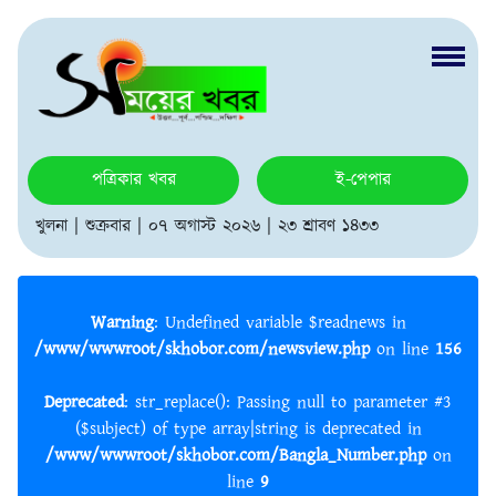
পত্রিকার খবর
ই-পেপার
খুলনা | শুক্রবার | ০৭ অগাস্ট ২০২৬ | ২৩ শ্রাবণ ১৪৩৩
Warning
: Undefined variable $readnews in
/www/wwwroot/skhobor.com/newsview.php
on line
156
Deprecated
: str_replace(): Passing null to parameter #3
($subject) of type array|string is deprecated in
/www/wwwroot/skhobor.com/Bangla_Number.php
on
line
9