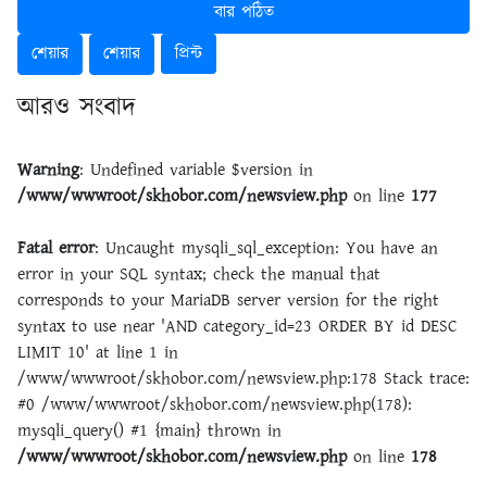
বার পঠিত
শেয়ার
শেয়ার
প্রিন্ট
আরও সংবাদ
Warning
: Undefined variable $version in
/www/wwwroot/skhobor.com/newsview.php
on line
177
Fatal error
: Uncaught mysqli_sql_exception: You have an
error in your SQL syntax; check the manual that
corresponds to your MariaDB server version for the right
syntax to use near 'AND category_id=23 ORDER BY id DESC
LIMIT 10' at line 1 in
/www/wwwroot/skhobor.com/newsview.php:178 Stack trace:
#0 /www/wwwroot/skhobor.com/newsview.php(178):
mysqli_query() #1 {main} thrown in
/www/wwwroot/skhobor.com/newsview.php
on line
178