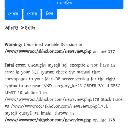
বার পঠিত
শেয়ার
শেয়ার
প্রিন্ট
আরও সংবাদ
Warning
: Undefined variable $version in
/www/wwwroot/skhobor.com/newsview.php
on line
177
Fatal error
: Uncaught mysqli_sql_exception: You have an
error in your SQL syntax; check the manual that
corresponds to your MariaDB server version for the right
syntax to use near 'AND category_id=23 ORDER BY id DESC
LIMIT 10' at line 1 in
/www/wwwroot/skhobor.com/newsview.php:178 Stack trace:
#0 /www/wwwroot/skhobor.com/newsview.php(178):
mysqli_query() #1 {main} thrown in
/www/wwwroot/skhobor.com/newsview.php
on line
178