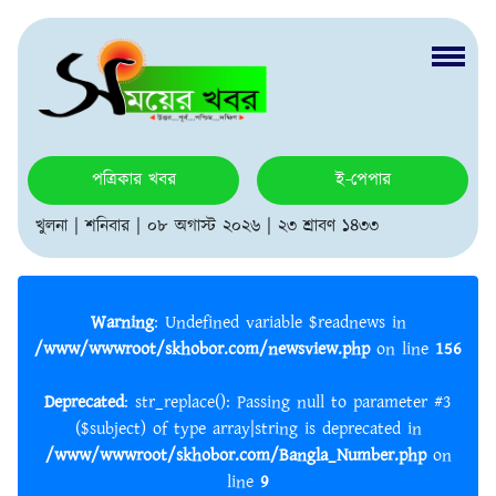
পত্রিকার খবর
ই-পেপার
খুলনা | শনিবার | ০৮ অগাস্ট ২০২৬ | ২৩ শ্রাবণ ১৪৩৩
Warning
: Undefined variable $readnews in
/www/wwwroot/skhobor.com/newsview.php
on line
156
Deprecated
: str_replace(): Passing null to parameter #3
($subject) of type array|string is deprecated in
/www/wwwroot/skhobor.com/Bangla_Number.php
on
line
9