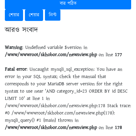
বার পঠিত
শেয়ার
শেয়ার
প্রিন্ট
আরও সংবাদ
Warning
: Undefined variable $version in
/www/wwwroot/skhobor.com/newsview.php
on line
177
Fatal error
: Uncaught mysqli_sql_exception: You have an
error in your SQL syntax; check the manual that
corresponds to your MariaDB server version for the right
syntax to use near 'AND category_id=23 ORDER BY id DESC
LIMIT 10' at line 1 in
/www/wwwroot/skhobor.com/newsview.php:178 Stack trace:
#0 /www/wwwroot/skhobor.com/newsview.php(178):
mysqli_query() #1 {main} thrown in
/www/wwwroot/skhobor.com/newsview.php
on line
178