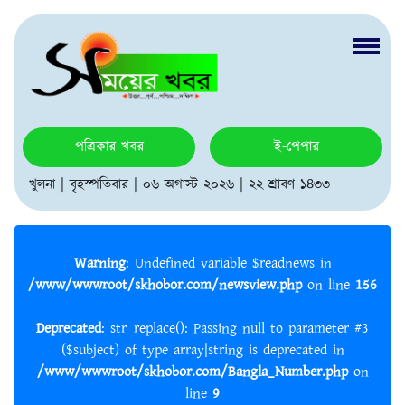
পত্রিকার খবর
ই-পেপার
খুলনা | বৃহস্পতিবার | ০৬ অগাস্ট ২০২৬ | ২২ শ্রাবণ ১৪৩৩
Warning
: Undefined variable $readnews in
/www/wwwroot/skhobor.com/newsview.php
on line
156
Deprecated
: str_replace(): Passing null to parameter #3
($subject) of type array|string is deprecated in
/www/wwwroot/skhobor.com/Bangla_Number.php
on
line
9