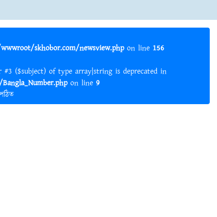
wwwroot/skhobor.com/newsview.php
on line
156
er #3 ($subject) of type array|string is deprecated in
Bangla_Number.php
on line
9
 পঠিত