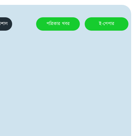
েশাল
পত্রিকার খবর
ই-পেপার