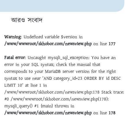
আরও সংবাদ
Warning
: Undefined variable $version in
/www/wwwroot/skhobor.com/newsview.php
on line
177
Fatal error
: Uncaught mysqli_sql_exception: You have an
error in your SQL syntax; check the manual that
corresponds to your MariaDB server version for the right
syntax to use near 'AND category_id=23 ORDER BY id DESC
LIMIT 10' at line 1 in
/www/wwwroot/skhobor.com/newsview.php:178 Stack trace:
#0 /www/wwwroot/skhobor.com/newsview.php(178):
mysqli_query() #1 {main} thrown in
/www/wwwroot/skhobor.com/newsview.php
on line
178