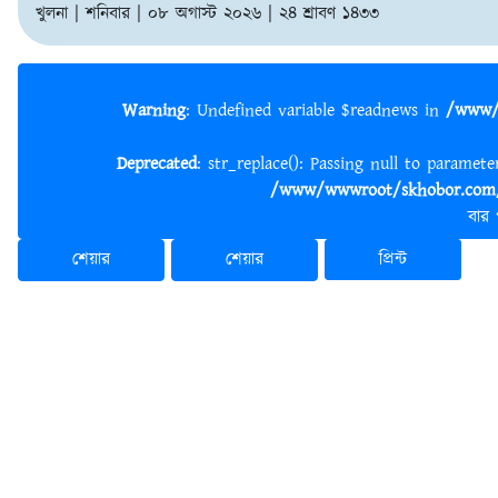
খুলনা | শনিবার | ০৮ অগাস্ট ২০২৬ | ২৪ শ্রাবণ ১৪৩৩
Warning
: Undefined variable $readnews in
/www/
Deprecated
: str_replace(): Passing null to paramet
/www/wwwroot/skhobor.com/
বার
শেয়ার
শেয়ার
প্রিন্ট