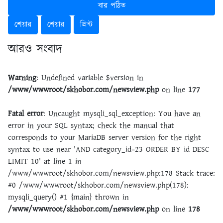
বার পঠিত
শেয়ার
শেয়ার
প্রিন্ট
আরও সংবাদ
Warning
: Undefined variable $version in
/www/wwwroot/skhobor.com/newsview.php
on line
177
Fatal error
: Uncaught mysqli_sql_exception: You have an
error in your SQL syntax; check the manual that
corresponds to your MariaDB server version for the right
syntax to use near 'AND category_id=23 ORDER BY id DESC
LIMIT 10' at line 1 in
/www/wwwroot/skhobor.com/newsview.php:178 Stack trace:
#0 /www/wwwroot/skhobor.com/newsview.php(178):
mysqli_query() #1 {main} thrown in
/www/wwwroot/skhobor.com/newsview.php
on line
178