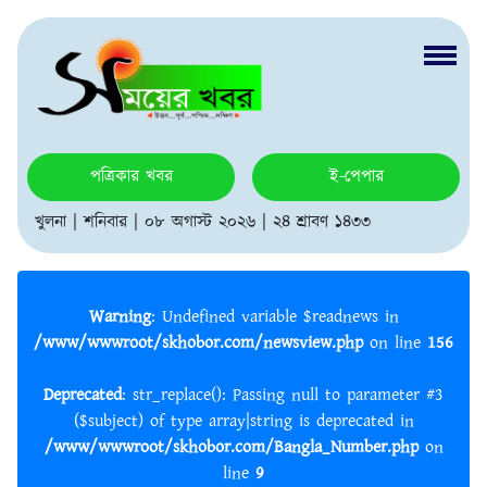
পত্রিকার খবর
ই-পেপার
খুলনা | শনিবার | ০৮ অগাস্ট ২০২৬ | ২৪ শ্রাবণ ১৪৩৩
Warning
: Undefined variable $readnews in
/www/wwwroot/skhobor.com/newsview.php
on line
156
Deprecated
: str_replace(): Passing null to parameter #3
($subject) of type array|string is deprecated in
/www/wwwroot/skhobor.com/Bangla_Number.php
on
line
9