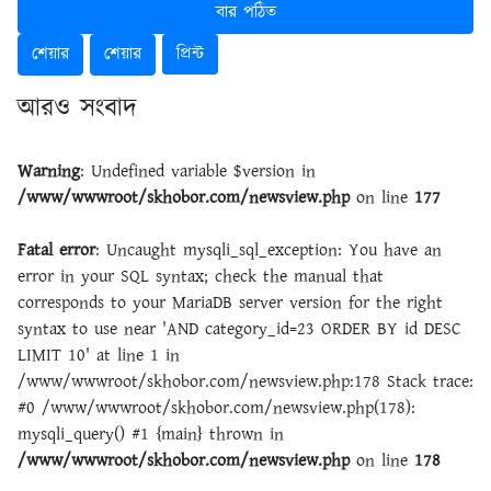
বার পঠিত
শেয়ার
শেয়ার
প্রিন্ট
আরও সংবাদ
Warning
: Undefined variable $version in
/www/wwwroot/skhobor.com/newsview.php
on line
177
Fatal error
: Uncaught mysqli_sql_exception: You have an
error in your SQL syntax; check the manual that
corresponds to your MariaDB server version for the right
syntax to use near 'AND category_id=23 ORDER BY id DESC
LIMIT 10' at line 1 in
/www/wwwroot/skhobor.com/newsview.php:178 Stack trace:
#0 /www/wwwroot/skhobor.com/newsview.php(178):
mysqli_query() #1 {main} thrown in
/www/wwwroot/skhobor.com/newsview.php
on line
178