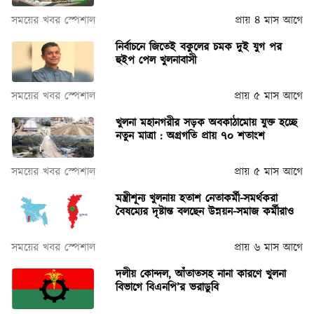
সময়ের খবর স্পেশাল
প্রায় ৪ মাস আগে
নির্বাচনে জিতেই বকুলের চমক দুই যুগ পর
হুইপ পেল খুলনাবাসী
সময়ের খবর স্পেশাল
প্রায় ৫ মাস আগে
খুলনা মহানগরীর সড়ক অবকাঠামোয় যুক্ত হচ্ছে
নতুন মাত্রা : অগ্রগতি প্রায় ৭০ শতাংশ
সময়ের খবর স্পেশাল
প্রায় ৫ মাস আগে
মন্ত্রীশূন্য খুলনায় হতাশ নেতাকর্মী-সমর্থকরা
বৈষম্যের দৃষ্টান্ত বলছেন উন্নয়ন-সমাজ কর্মীরাও
সময়ের খবর স্পেশাল
প্রায় ৬ মাস আগে
দলীয় কোন্দল, আঁতাতসহ নানা কারণে খুলনা
বিভাগে বিএনপি’র ভরাডুবি