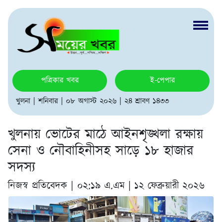
পত্রিকার খবর
ই-পেপার
খুলনা | শনিবার | ০৮ অগাস্ট ২০২৬ | ২৪ শ্রাবণ ১৪৩৩
খুলনায় ভোটের মাঠে আইনশৃঙ্খলা রক্ষায়
সেনা ও নৌবাহিনীসহ সাড়ে ১৮ হাজার
সদস্য
নিজস্ব প্রতিবেদক |
০২:১৯ এ.এম | ১২ ফেব্রুয়ারী ২০২৬