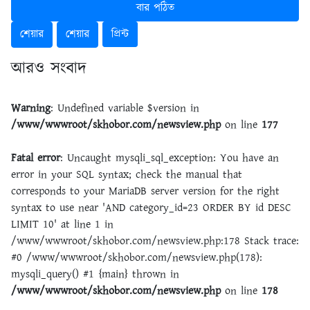
বার পঠিত
শেয়ার
শেয়ার
প্রিন্ট
আরও সংবাদ
Warning
: Undefined variable $version in
/www/wwwroot/skhobor.com/newsview.php
on line
177
Fatal error
: Uncaught mysqli_sql_exception: You have an
error in your SQL syntax; check the manual that
corresponds to your MariaDB server version for the right
syntax to use near 'AND category_id=23 ORDER BY id DESC
LIMIT 10' at line 1 in
/www/wwwroot/skhobor.com/newsview.php:178 Stack trace:
#0 /www/wwwroot/skhobor.com/newsview.php(178):
mysqli_query() #1 {main} thrown in
/www/wwwroot/skhobor.com/newsview.php
on line
178