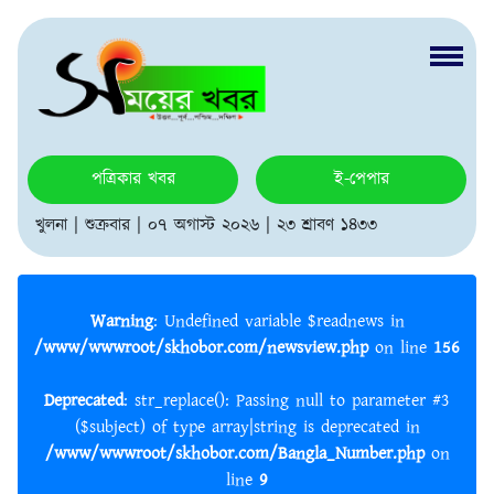
পত্রিকার খবর
ই-পেপার
খুলনা | শুক্রবার | ০৭ অগাস্ট ২০২৬ | ২৩ শ্রাবণ ১৪৩৩
Warning
: Undefined variable $readnews in
/www/wwwroot/skhobor.com/newsview.php
on line
156
Deprecated
: str_replace(): Passing null to parameter #3
($subject) of type array|string is deprecated in
/www/wwwroot/skhobor.com/Bangla_Number.php
on
line
9