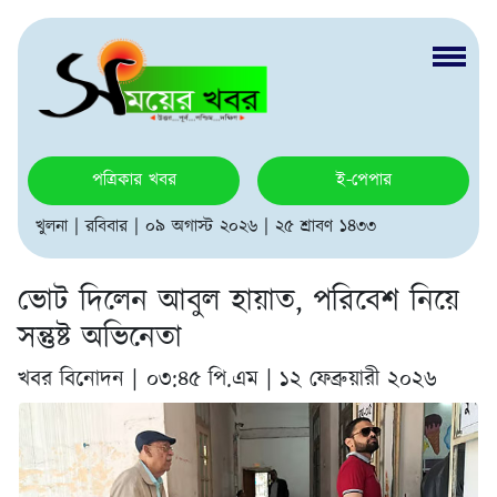
পত্রিকার খবর
ই-পেপার
খুলনা | রবিবার | ০৯ অগাস্ট ২০২৬ | ২৫ শ্রাবণ ১৪৩৩
ভোট দিলেন আবুল হায়াত, পরিবেশ নিয়ে
সন্তুষ্ট অভিনেতা
খবর বিনোদন |
০৩:৪৫ পি.এম | ১২ ফেব্রুয়ারী ২০২৬