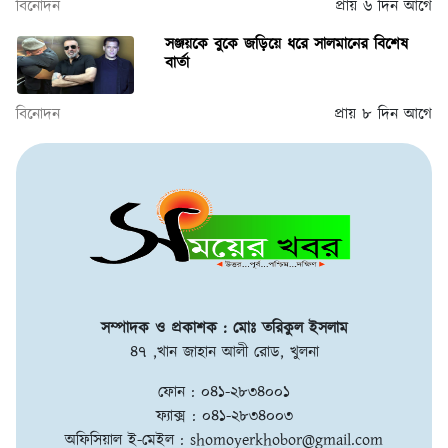
বিনোদন
প্রায় ৬ দিন আগে
সঞ্জয়কে বুকে জড়িয়ে ধরে সালমানের বিশেষ
বার্তা
বিনোদন
প্রায় ৮ দিন আগে
সম্পাদক ও প্রকাশক : মোঃ তরিকুল ইসলাম
৪৭ ,খান জাহান আলী রোড, খুলনা
ফোন : ০৪১-২৮৩৪০০১
ফ্যাক্স : ০৪১-২৮৩৪০০৩
অফিসিয়াল ই-মেইল :
shomoyerkhobor@gmail.com