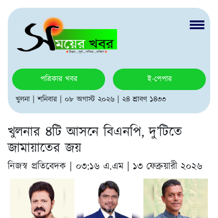
পত্রিকার খবর
ই-পেপার
খুলনা | শনিবার | ০৮ অগাস্ট ২০২৬ | ২৪ শ্রাবণ ১৪৩৩
খুলনার ৪টি আসনে বিএনপি, দু’টিতে
জামায়াতের জয়
নিজস্ব প্রতিবেদক |
০৩:১৬ এ.এম | ১৩ ফেব্রুয়ারী ২০২৬