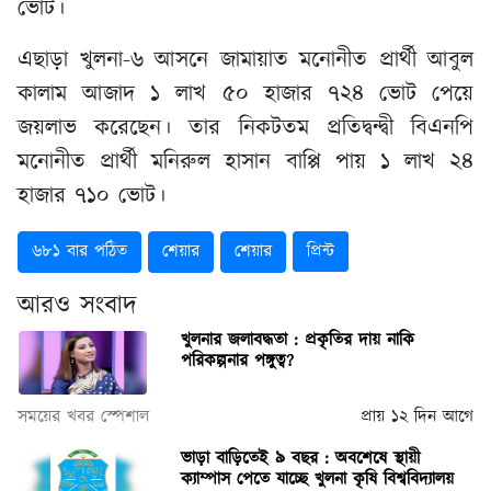
ভোট।
এছাড়া খুলনা-৬ আসনে জামায়াত মনোনীত প্রার্থী আবুল
কালাম আজাদ ১ লাখ ৫০ হাজার ৭২৪ ভোট পেয়ে
জয়লাভ করেছেন। তার নিকটতম প্রতিদ্বন্দ্বী বিএনপি
মনোনীত প্রার্থী মনিরুল হাসান বাপ্পি পায় ১ লাখ ২৪
হাজার ৭১০ ভোট।
৬৮১ বার পঠিত
শেয়ার
শেয়ার
প্রিন্ট
আরও সংবাদ
খুলনার জলাবদ্ধতা : প্রকৃতির দায় নাকি
পরিকল্পনার পঙ্গুত্ব?
সময়ের খবর স্পেশাল
প্রায় ১২ দিন আগে
ভাড়া বাড়িতেই ৯ বছর : অবশেষে স্থায়ী
ক্যাম্পাস পেতে যাচ্ছে খুলনা কৃষি বিশ্ববিদ্যালয়