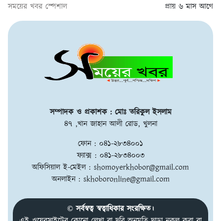
সময়ের খবর স্পেশাল
প্রায় ৬ মাস আগে
সম্পাদক ও প্রকাশক : মোঃ তরিকুল ইসলাম
৪৭ ,খান জাহান আলী রোড, খুলনা
ফোন : ০৪১-২৮৩৪০০১
ফ্যাক্স : ০৪১-২৮৩৪০০৩
অফিসিয়াল ই-মেইল :
shomoyerkhobor@gmail.com
অনলাইন :
skhoboronline@gmail.com
© সর্বস্বত্ব স্বত্বাধিকার সংরক্ষিত।
এই ওয়েবসাইটের কোনো লেখা বা ছবি অনুমতি ছাড়া নকল করা বা