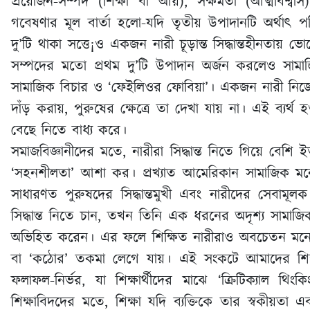
প্রয়োজন-সম্পদ (শিক্ষা বা আয়), সক্ষমতা (আত্মবিশ্
গবেষণার মূল বার্তা হলো-যদি তৃতীয় উপাদানটি অর্থাৎ
দু’টি থাকা সত্তে¡ও একজন নারী চূড়ান্ত সিদ্ধান্তহীনতায় ভ
সম্পদের মতো প্রথম দু’টি উপাদান অর্জন করলেও সামা
সামাজিক বিচার ও ‘ফেইলিওর ফোবিয়া’। একজন নারী নিজের
দাঁড় করায়, পুরুষের ক্ষেত্রে তা দেখা যায় না। এই ব্যর
বেছে নিতে বাধ্য করে।
সমাজবিজ্ঞানীদের মতে, নারীরা সিদ্ধান্ত নিতে গিয়ে বেশ
‘সহনশীলতা’ আশা কর। প্রখ্যাত আমেরিকান সামাজিক মনো
সাধারণত পুরুষদের সিদ্ধান্তমুখী এবং নারীদের সেবাম
সিদ্ধান্ত নিতে চান, তখন তিনি এক ধরনের অদৃশ্য সামাজিক
অভিহিত করেন। এর ফলে শিক্ষিত নারীরাও অবচেতন মনে স্ব
বা ‘কঠোর’ তকমা লেগে যায়। এই সংকটে আমাদের শিক্ষা 
ফলাফল-নির্ভর, যা শিক্ষার্থীদের মাঝে ‘ক্রিটিক্যাল 
শিক্ষাবিদদের মতে, শিক্ষা যদি ব্যক্তিকে তার স্বকীয়তা 