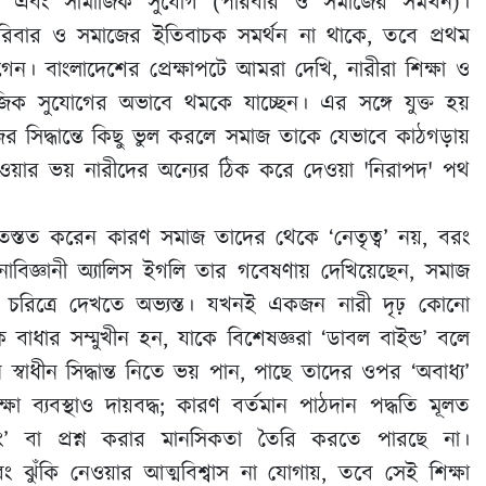
বাস) এবং সামাজিক সুযোগ (পরিবার ও সমাজের সমর্থন)।
 পরিবার ও সমাজের ইতিবাচক সমর্থন না থাকে, তবে প্রথম
োগেন। বাংলাদেশের প্রেক্ষাপটে আমরা দেখি, নারীরা শিক্ষা ও
জিক সুযোগের অভাবে থমকে যাচ্ছেন। এর সঙ্গে যুক্ত হয়
 সিদ্ধান্তে কিছু ভুল করলে সমাজ তাকে যেভাবে কাঠগড়ায়
্থ হওয়ার ভয় নারীদের অন্যের ঠিক করে দেওয়া 'নিরাপদ' পথ
ি ইতস্তত করেন কারণ সমাজ তাদের থেকে ‘নেতৃত্ব’ নয়, বরং
বিজ্ঞানী অ্যালিস ইগলি তার গবেষণায় দেখিয়েছেন, সমাজ
ূলক চরিত্রে দেখতে অভ্যস্ত। যখনই একজন নারী দৃঢ় কোনো
 বাধার সম্মুখীন হন, যাকে বিশেষজ্ঞরা ‘ডাবল বাইন্ড’ বলে
াধীন সিদ্ধান্ত নিতে ভয় পান, পাছে তাদের ওপর ‘অবাধ্য’
ব্যবস্থাও দায়বদ্ধ; কারণ বর্তমান পাঠদান পদ্ধতি মূলত
থিংকিং’ বা প্রশ্ন করার মানসিকতা তৈরি করতে পারছে না।
এবং ঝুঁকি নেওয়ার আত্মবিশ্বাস না যোগায়, তবে সেই শিক্ষা