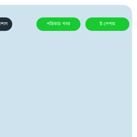
েশাল
পত্রিকার খবর
ই-পেপার