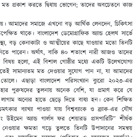
ে মত প্রকাশ করতে দ্বিধায় ভোগেন; তাদের অবচেতনে কাজ
্ট হয়। আমাদের সমাজে এখনো বড় আর্থিক লেনদেন, চিকিৎসা
েক্ষিত থাকে। বাংলাদেশ ডেমোগ্রাফিক অ্যান্ড হেলথ সার্ভে
াস্থ্য, বড় কেনাকাটা ও আত্মীয়ের কাছে যাওয়ার মতো তিনটি
 অংশ নিতে পারেন। অর্থাৎ, বাকি ৪০ শতাংশ নারী আজও তাদের
র বিষয় হলো, এই বিশাল গোষ্ঠীর মধ্যে একটি উলে­খযোগ্য
োটিতেই সামান্যতম মত দেওয়ার সুযোগ পান না, যা আমাদের
িয়ে তোলে। এছাড়া বাংলাদেশ পরিসংখ্যান ব্যুরো ২০২৩-এর
ের হার পুরুষদের তুলনায় অনেক বেশি, যা প্রমাণ করে যে
 লাগাম অন্যের হাতে ছেড়ে দিতে বাধ্য হন। কেন শিক্ষিত
কার ব্যাখ্যা পাওয়া যায় বিশ্বব্যাংক ও ব্র্যাক-এর যৌথ
িং উইমেন অ্যান্ড গার্লস ফর শেয়ারড প্রসপারিটি” শীর্ষক
্ত নেওয়ার ক্ষমতা গড়ে তুলতে তিনটি উপাদানের সমন্বয়