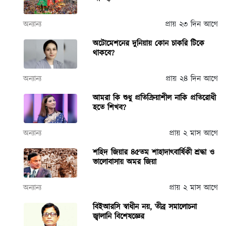
অন্যান্য
প্রায় ২৩ দিন আগে
অটোমেশনের দুনিয়ায় কোন চাকরি টিকে
থাকবে?
অন্যান্য
প্রায় ২৪ দিন আগে
আমরা কি শুধু প্রতিক্রিয়াশীল নাকি প্রতিরোধী
হতে শিখব?
অন্যান্য
প্রায় ২ মাস আগে
শহিদ জিয়ার ৪৫তম শাহাদাৎবার্ষিকী শ্রদ্ধা ও
ভালোবাসায় অমর জিয়া
অন্যান্য
প্রায় ২ মাস আগে
বিইআরসি স্বাধীন নয়, তীব্র সমালোচনা
জ্বালানি বিশেষজ্ঞের