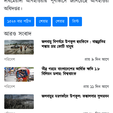
দীর্ঘমেয়াদী আবহাওয়ার পূর্বাভাসে জানিয়েছে আবহাওয়া
অধিদপ্তর।
১৫২৩ বার পঠিত
শেয়ার
শেয়ার
প্রিন্ট
আরও সংবাদ
জলবায়ু বিপর্যয়ে উপকূল হুমকিতে : বাস্তুচ্যুতির
শঙ্কায় চার কোটি মানুষ
পরিবেশ
প্রায় ৯ দিন আগে
তীব্র গরমে বাংলাদেশের আর্থিক ক্ষতি ১.৮
বিলিয়ন ডলার: বিশ্বব্যাংক
পরিবেশ
প্রায় ১১ দিন আগে
জলবায়ুর মরণফাঁদে উপকূল: কঙ্কালসার সুন্দরবন