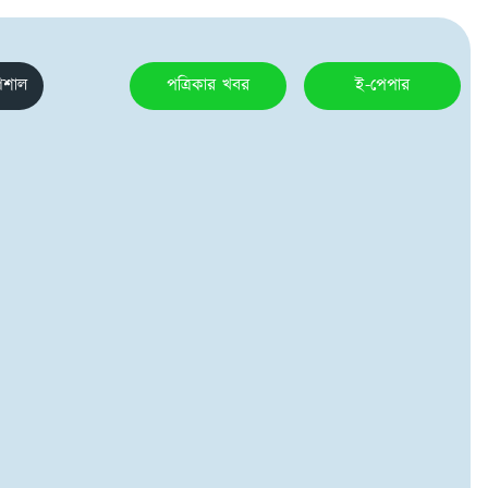
েশাল
পত্রিকার খবর
ই-পেপার