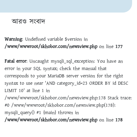
আরও সংবাদ
Warning
: Undefined variable $version in
/www/wwwroot/skhobor.com/newsview.php
on line
177
Fatal error
: Uncaught mysqli_sql_exception: You have an
error in your SQL syntax; check the manual that
corresponds to your MariaDB server version for the right
syntax to use near 'AND category_id=23 ORDER BY id DESC
LIMIT 10' at line 1 in
/www/wwwroot/skhobor.com/newsview.php:178 Stack trace:
#0 /www/wwwroot/skhobor.com/newsview.php(178):
mysqli_query() #1 {main} thrown in
/www/wwwroot/skhobor.com/newsview.php
on line
178