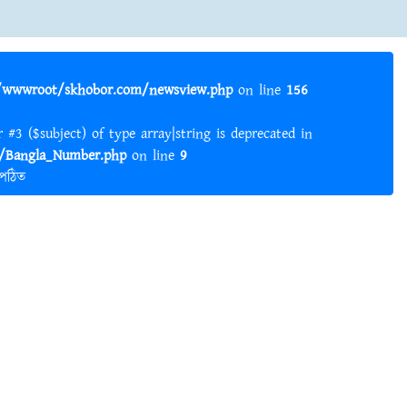
wwwroot/skhobor.com/newsview.php
on line
156
er #3 ($subject) of type array|string is deprecated in
Bangla_Number.php
on line
9
 পঠিত