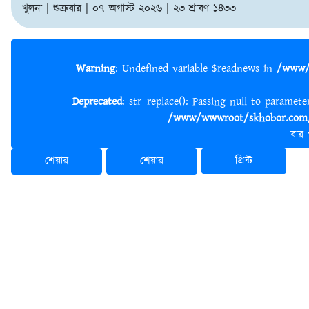
খুলনা | শুক্রবার | ০৭ অগাস্ট ২০২৬ | ২৩ শ্রাবণ ১৪৩৩
Warning
: Undefined variable $readnews in
/www/
Deprecated
: str_replace(): Passing null to paramet
/www/wwwroot/skhobor.com/
বার
শেয়ার
শেয়ার
প্রিন্ট