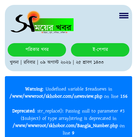
পত্রিকার খবর
ই-পেপার
খুলনা | রবিবার | ০৯ অগাস্ট ২০২৬ | ২৫ শ্রাবণ ১৪৩৩
Warning
: Undefined variable $readnews in
/www/wwwroot/skhobor.com/newsview.php
on line
156
Deprecated
: str_replace(): Passing null to parameter #3
($subject) of type array|string is deprecated in
/www/wwwroot/skhobor.com/Bangla_Number.php
on
line
9