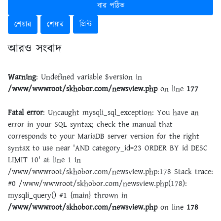
বার পঠিত
শেয়ার
শেয়ার
প্রিন্ট
আরও সংবাদ
Warning
: Undefined variable $version in
/www/wwwroot/skhobor.com/newsview.php
on line
177
Fatal error
: Uncaught mysqli_sql_exception: You have an
error in your SQL syntax; check the manual that
corresponds to your MariaDB server version for the right
syntax to use near 'AND category_id=23 ORDER BY id DESC
LIMIT 10' at line 1 in
/www/wwwroot/skhobor.com/newsview.php:178 Stack trace:
#0 /www/wwwroot/skhobor.com/newsview.php(178):
mysqli_query() #1 {main} thrown in
/www/wwwroot/skhobor.com/newsview.php
on line
178