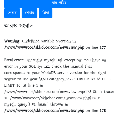
বার পঠিত
শেয়ার
শেয়ার
প্রিন্ট
আরও সংবাদ
Warning
: Undefined variable $version in
/www/wwwroot/skhobor.com/newsview.php
on line
177
Fatal error
: Uncaught mysqli_sql_exception: You have an
error in your SQL syntax; check the manual that
corresponds to your MariaDB server version for the right
syntax to use near 'AND category_id=23 ORDER BY id DESC
LIMIT 10' at line 1 in
/www/wwwroot/skhobor.com/newsview.php:178 Stack trace:
#0 /www/wwwroot/skhobor.com/newsview.php(178):
mysqli_query() #1 {main} thrown in
/www/wwwroot/skhobor.com/newsview.php
on line
178