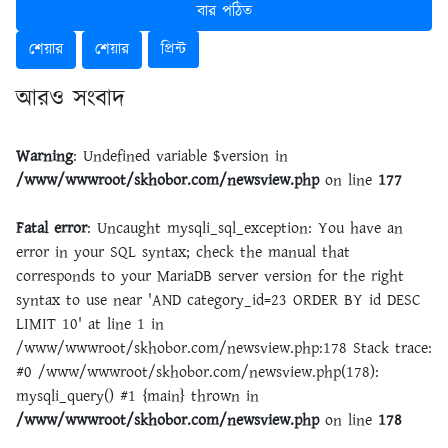
বার পঠিত
শেয়ার
শেয়ার
প্রিন্ট
আরও সংবাদ
Warning
: Undefined variable $version in
/www/wwwroot/skhobor.com/newsview.php
on line
177
Fatal error
: Uncaught mysqli_sql_exception: You have an
error in your SQL syntax; check the manual that
corresponds to your MariaDB server version for the right
syntax to use near 'AND category_id=23 ORDER BY id DESC
LIMIT 10' at line 1 in
/www/wwwroot/skhobor.com/newsview.php:178 Stack trace:
#0 /www/wwwroot/skhobor.com/newsview.php(178):
mysqli_query() #1 {main} thrown in
/www/wwwroot/skhobor.com/newsview.php
on line
178