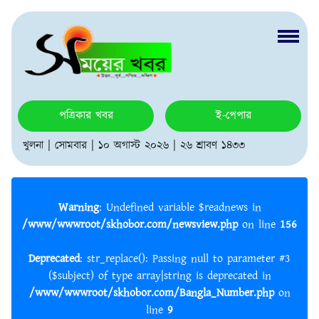
পত্রিকার খবর
ই-পেপার
খুলনা | সোমবার | ১০ অগাস্ট ২০২৬ | ২৬ শ্রাবণ ১৪৩৩
Warning
: Undefined variable $readnews in
/www/wwwroot/skhobor.com/newsview.php
on line
156
Deprecated
: str_replace(): Passing null to parameter #3
($subject) of type array|string is deprecated in
/www/wwwroot/skhobor.com/Bangla_Number.php
on
line
9