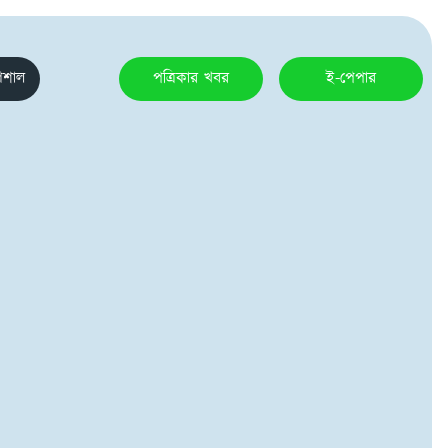
েশাল
পত্রিকার খবর
ই-পেপার