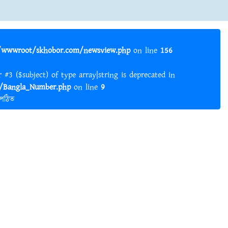
wwwroot/skhobor.com/newsview.php
on line
156
er #3 ($subject) of type array|string is deprecated in
Bangla_Number.php
on line
9
 পঠিত