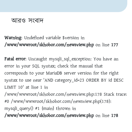
আরও সংবাদ
Warning
: Undefined variable $version in
/www/wwwroot/skhobor.com/newsview.php
on line
177
Fatal error
: Uncaught mysqli_sql_exception: You have an
error in your SQL syntax; check the manual that
corresponds to your MariaDB server version for the right
syntax to use near 'AND category_id=23 ORDER BY id DESC
LIMIT 10' at line 1 in
/www/wwwroot/skhobor.com/newsview.php:178 Stack trace:
#0 /www/wwwroot/skhobor.com/newsview.php(178):
mysqli_query() #1 {main} thrown in
/www/wwwroot/skhobor.com/newsview.php
on line
178