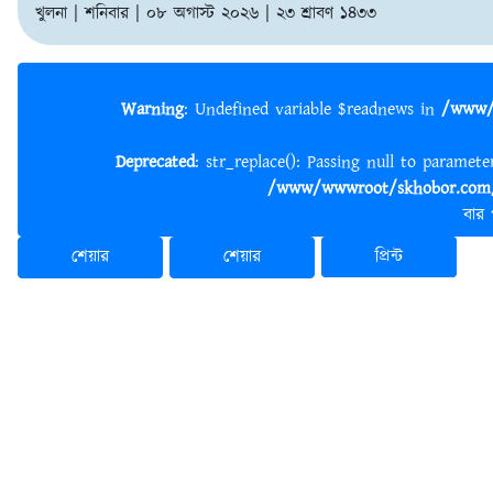
খুলনা | শনিবার | ০৮ অগাস্ট ২০২৬ | ২৩ শ্রাবণ ১৪৩৩
Warning
: Undefined variable $readnews in
/www/
Deprecated
: str_replace(): Passing null to paramet
/www/wwwroot/skhobor.com/
বার
শেয়ার
শেয়ার
প্রিন্ট