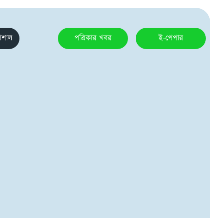
েশাল
পত্রিকার খবর
ই-পেপার