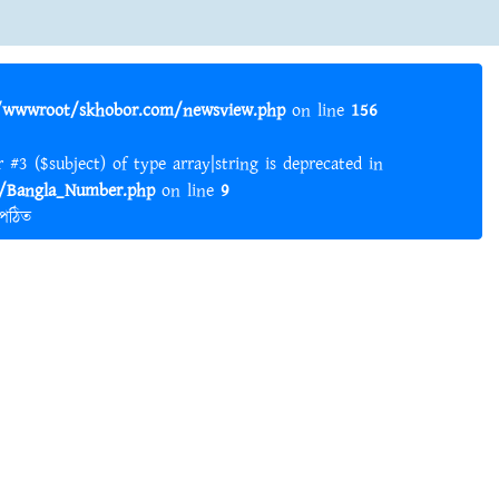
wwwroot/skhobor.com/newsview.php
on line
156
er #3 ($subject) of type array|string is deprecated in
Bangla_Number.php
on line
9
 পঠিত