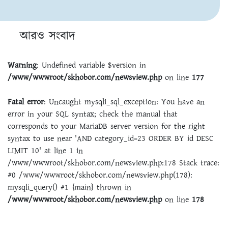
আরও সংবাদ
Warning
: Undefined variable $version in
/www/wwwroot/skhobor.com/newsview.php
on line
177
Fatal error
: Uncaught mysqli_sql_exception: You have an
error in your SQL syntax; check the manual that
corresponds to your MariaDB server version for the right
syntax to use near 'AND category_id=23 ORDER BY id DESC
LIMIT 10' at line 1 in
/www/wwwroot/skhobor.com/newsview.php:178 Stack trace:
#0 /www/wwwroot/skhobor.com/newsview.php(178):
mysqli_query() #1 {main} thrown in
/www/wwwroot/skhobor.com/newsview.php
on line
178