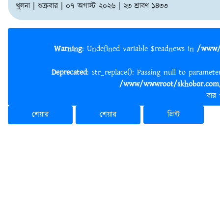
খুলনা | শুক্রবার | ০৭ অগাস্ট ২০২৬ | ২৩ শ্রাবণ ১৪৩৩
Warning
: Undefined variable $readnews in
/www/
Deprecated
: str_replace(): Passing null to paramet
/www/wwwroot/skhobor.com/
বার
শেয়ার
শেয়ার
প্রিন্ট