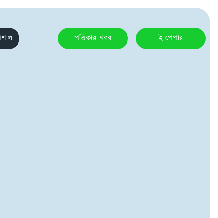
েশাল
পত্রিকার খবর
ই-পেপার