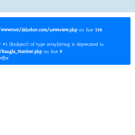
wwwroot/skhobor.com/newsview.php
on line
156
er #3 ($subject) of type array|string is deprecated in
Bangla_Number.php
on line
9
 পঠিত