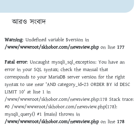
আরও সংবাদ
Warning
: Undefined variable $version in
/www/wwwroot/skhobor.com/newsview.php
on line
177
Fatal error
: Uncaught mysqli_sql_exception: You have an
error in your SQL syntax; check the manual that
corresponds to your MariaDB server version for the right
syntax to use near 'AND category_id=23 ORDER BY id DESC
LIMIT 10' at line 1 in
/www/wwwroot/skhobor.com/newsview.php:178 Stack trace:
#0 /www/wwwroot/skhobor.com/newsview.php(178):
mysqli_query() #1 {main} thrown in
/www/wwwroot/skhobor.com/newsview.php
on line
178