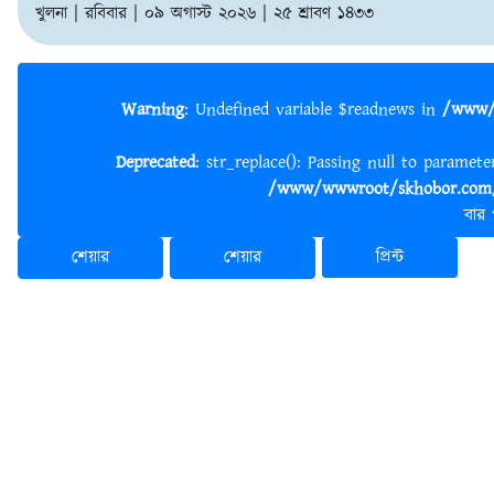
খুলনা | রবিবার | ০৯ অগাস্ট ২০২৬ | ২৫ শ্রাবণ ১৪৩৩
Warning
: Undefined variable $readnews in
/www/
Deprecated
: str_replace(): Passing null to paramet
/www/wwwroot/skhobor.com/
বার
শেয়ার
শেয়ার
প্রিন্ট