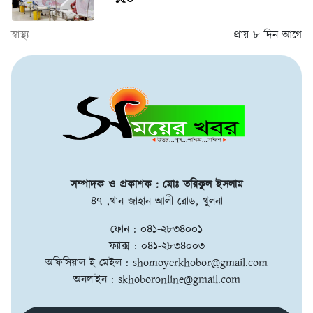
স্বাস্থ্য
প্রায় ৮ দিন আগে
সম্পাদক ও প্রকাশক : মোঃ তরিকুল ইসলাম
৪৭ ,খান জাহান আলী রোড, খুলনা
ফোন : ০৪১-২৮৩৪০০১
ফ্যাক্স : ০৪১-২৮৩৪০০৩
অফিসিয়াল ই-মেইল :
shomoyerkhobor@gmail.com
অনলাইন :
skhoboronline@gmail.com