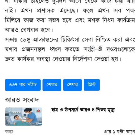
না থাকায় চাইলেও দু-দিন আগে থেকে কাজ করা যায়
নাই। এখন প্রশাসক এসেছে। ফলে এখন সব পক্ষ
মিলিয়ে কাজ করা সম্ভব হবে এবং মশক নিধন কার্যক্রম
আরও বেগবান হবে।
সভায় ডেঙ্গু আক্রান্তদের চিকিৎসা সেবা নিশ্চিত করা এবং
মশার প্রজননস্থল ধ্বংস করতে সংশ্লি¬ষ্ট দপ্তরগুলোকে
দ্রুত কার্যকর ব্যবস্থা নেওয়ার নির্দেশনা দেওয়া হয়।
৩৩৭ বার পঠিত
শেয়ার
শেয়ার
প্রিন্ট
আরও সংবাদ
হাম ও উপসর্গে আরও ৪ শিশুর মৃত্যু
স্বাস্থ্য
প্রায় ১ ঘণ্টা আগে