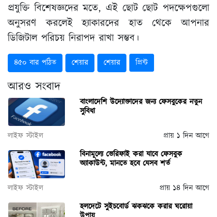
প্রযুক্তি বিশেষজ্ঞদের মতে, এই ছোট ছোট পদক্ষেপগুলো
অনুসরণ করলেই হ্যাকারদের হাত থেকে আপনার
ডিজিটাল পরিচয় নিরাপদ রাখা সম্ভব।
৪৫০ বার পঠিত
শেয়ার
শেয়ার
প্রিন্ট
আরও সংবাদ
বাংলাদেশি উদ্যোক্তাদের জন্য ফেসবুকের নতুন
সুবিধা
লাইফ স্টাইল
প্রায় ১ দিন আগে
বিনামূল্যে ভেরিফাই করা যাবে ফেসবুক
অ্যাকাউন্ট, মানতে হবে যেসব শর্ত
লাইফ স্টাইল
প্রায় ১৪ দিন আগে
হলদেটে সুইচবোর্ড ঝকঝকে করার ঘরোয়া
উপায়