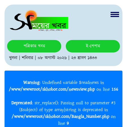
পত্রিকার খবর
ই-পেপার
খুলনা | শনিবার | ০৮ অগাস্ট ২০২৬ | ২৩ শ্রাবণ ১৪৩৩
Warning
: Undefined variable $readnews in
/www/wwwroot/skhobor.com/newsview.php
on line
156
Deprecated
: str_replace(): Passing null to parameter #3
($subject) of type array|string is deprecated in
/www/wwwroot/skhobor.com/Bangla_Number.php
on
line
9