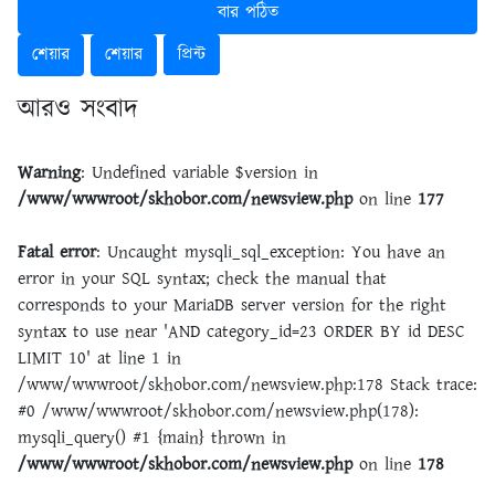
বার পঠিত
শেয়ার
শেয়ার
প্রিন্ট
আরও সংবাদ
Warning
: Undefined variable $version in
/www/wwwroot/skhobor.com/newsview.php
on line
177
Fatal error
: Uncaught mysqli_sql_exception: You have an
error in your SQL syntax; check the manual that
corresponds to your MariaDB server version for the right
syntax to use near 'AND category_id=23 ORDER BY id DESC
LIMIT 10' at line 1 in
/www/wwwroot/skhobor.com/newsview.php:178 Stack trace:
#0 /www/wwwroot/skhobor.com/newsview.php(178):
mysqli_query() #1 {main} thrown in
/www/wwwroot/skhobor.com/newsview.php
on line
178