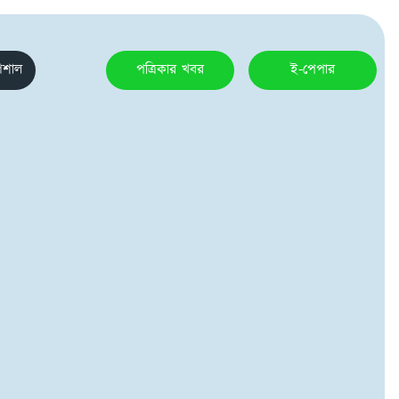
েশাল
পত্রিকার খবর
ই-পেপার