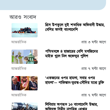
আরও সংবাদ
গ্রিস উপকূলে দুই শতাধিক অভিবাসী উদ্ধার,
বেশির ভাগই বাংলাদেশি
আন্তর্জাতিক
প্রায় ৩ ঘণ্টা আগে
পশ্চিমবঙ্গে ৪ হাজারের বেশি মসজিদের
মাইক খুলে নিল শুভেন্দুর পুলিশ
আন্তর্জাতিক
প্রায় ৭ ঘণ্টা আগে
‘একজনের ওপর হামলা, সবার ওপর
হামলা’— পাকিস্তান-তুরস্ক-সৌদির মধ্যে চুক্তি
আন্তর্জাতিক
প্রায় ৭ ঘণ্টা আগে
লিবিয়ায় অপহৃত ১৩ বাংলাদেশি উদ্ধার,
অভিযুক্ত সিরীয় নাগরিক গ্রেপ্তার