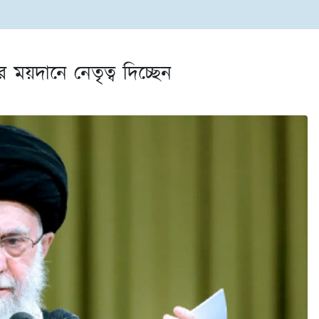
র ময়দানে নেতৃত্ব দিচ্ছেন