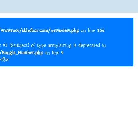
wwwroot/skhobor.com/newsview.php
on line
156
er #3 ($subject) of type array|string is deprecated in
Bangla_Number.php
on line
9
 পঠিত