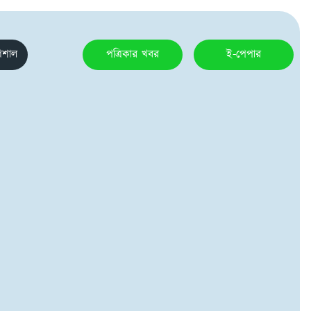
েশাল
পত্রিকার খবর
ই-পেপার