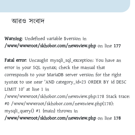
আরও সংবাদ
Warning
: Undefined variable $version in
/www/wwwroot/skhobor.com/newsview.php
on line
177
Fatal error
: Uncaught mysqli_sql_exception: You have an
error in your SQL syntax; check the manual that
corresponds to your MariaDB server version for the right
syntax to use near 'AND category_id=23 ORDER BY id DESC
LIMIT 10' at line 1 in
/www/wwwroot/skhobor.com/newsview.php:178 Stack trace:
#0 /www/wwwroot/skhobor.com/newsview.php(178):
mysqli_query() #1 {main} thrown in
/www/wwwroot/skhobor.com/newsview.php
on line
178