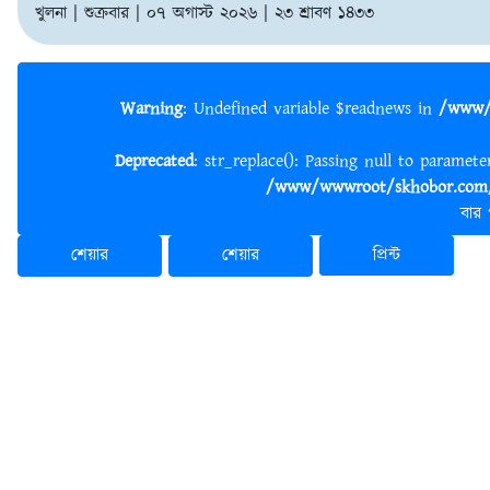
খুলনা | শুক্রবার | ০৭ অগাস্ট ২০২৬ | ২৩ শ্রাবণ ১৪৩৩
Warning
: Undefined variable $readnews in
/www/
Deprecated
: str_replace(): Passing null to paramet
/www/wwwroot/skhobor.com/
বার
শেয়ার
শেয়ার
প্রিন্ট