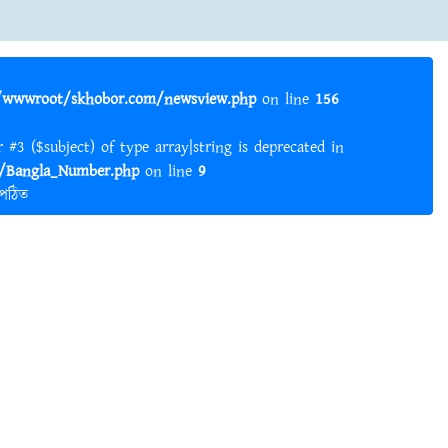
wwwroot/skhobor.com/newsview.php
on line
156
er #3 ($subject) of type array|string is deprecated in
Bangla_Number.php
on line
9
 পঠিত