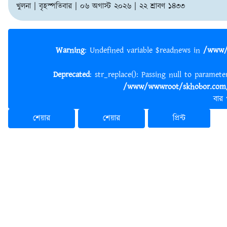
খুলনা | বৃহস্পতিবার | ০৬ অগাস্ট ২০২৬ | ২২ শ্রাবণ ১৪৩৩
Warning
: Undefined variable $readnews in
/www/
Deprecated
: str_replace(): Passing null to paramet
/www/wwwroot/skhobor.com/
বার
শেয়ার
শেয়ার
প্রিন্ট