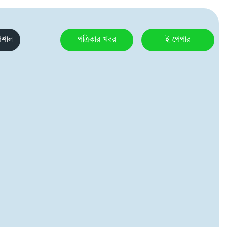
েশাল
পত্রিকার খবর
ই-পেপার