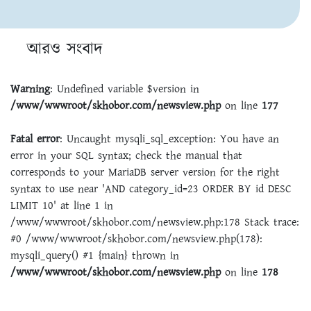
আরও সংবাদ
Warning
: Undefined variable $version in
/www/wwwroot/skhobor.com/newsview.php
on line
177
Fatal error
: Uncaught mysqli_sql_exception: You have an
error in your SQL syntax; check the manual that
corresponds to your MariaDB server version for the right
syntax to use near 'AND category_id=23 ORDER BY id DESC
LIMIT 10' at line 1 in
/www/wwwroot/skhobor.com/newsview.php:178 Stack trace:
#0 /www/wwwroot/skhobor.com/newsview.php(178):
mysqli_query() #1 {main} thrown in
/www/wwwroot/skhobor.com/newsview.php
on line
178