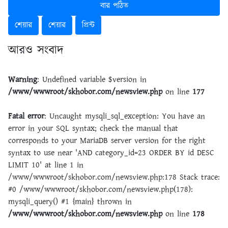
বার পঠিত
শেয়ার
শেয়ার
প্রিন্ট
আরও সংবাদ
Warning
: Undefined variable $version in
/www/wwwroot/skhobor.com/newsview.php
on line
177
Fatal error
: Uncaught mysqli_sql_exception: You have an
error in your SQL syntax; check the manual that
corresponds to your MariaDB server version for the right
syntax to use near 'AND category_id=23 ORDER BY id DESC
LIMIT 10' at line 1 in
/www/wwwroot/skhobor.com/newsview.php:178 Stack trace:
#0 /www/wwwroot/skhobor.com/newsview.php(178):
mysqli_query() #1 {main} thrown in
/www/wwwroot/skhobor.com/newsview.php
on line
178