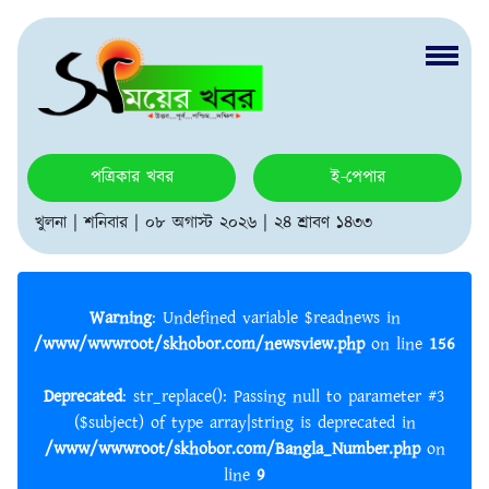
পত্রিকার খবর
ই-পেপার
খুলনা | শনিবার | ০৮ অগাস্ট ২০২৬ | ২৪ শ্রাবণ ১৪৩৩
Warning
: Undefined variable $readnews in
/www/wwwroot/skhobor.com/newsview.php
on line
156
Deprecated
: str_replace(): Passing null to parameter #3
($subject) of type array|string is deprecated in
/www/wwwroot/skhobor.com/Bangla_Number.php
on
line
9