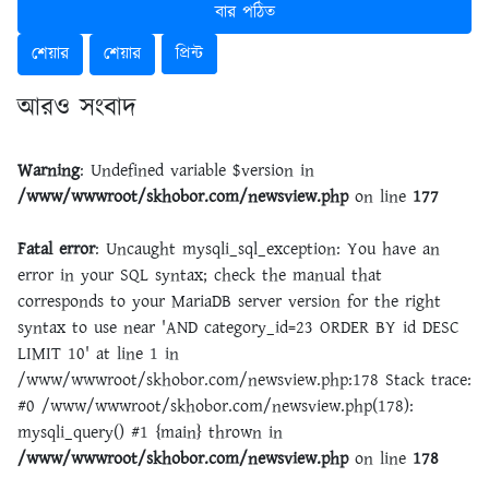
বার পঠিত
শেয়ার
শেয়ার
প্রিন্ট
আরও সংবাদ
Warning
: Undefined variable $version in
/www/wwwroot/skhobor.com/newsview.php
on line
177
Fatal error
: Uncaught mysqli_sql_exception: You have an
error in your SQL syntax; check the manual that
corresponds to your MariaDB server version for the right
syntax to use near 'AND category_id=23 ORDER BY id DESC
LIMIT 10' at line 1 in
/www/wwwroot/skhobor.com/newsview.php:178 Stack trace:
#0 /www/wwwroot/skhobor.com/newsview.php(178):
mysqli_query() #1 {main} thrown in
/www/wwwroot/skhobor.com/newsview.php
on line
178