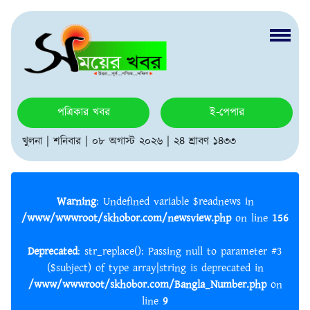
পত্রিকার খবর
ই-পেপার
খুলনা | শনিবার | ০৮ অগাস্ট ২০২৬ | ২৪ শ্রাবণ ১৪৩৩
Warning
: Undefined variable $readnews in
/www/wwwroot/skhobor.com/newsview.php
on line
156
Deprecated
: str_replace(): Passing null to parameter #3
($subject) of type array|string is deprecated in
/www/wwwroot/skhobor.com/Bangla_Number.php
on
line
9