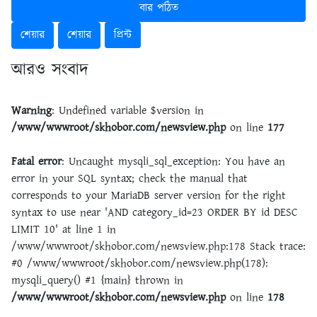
বার পঠিত
শেয়ার
শেয়ার
প্রিন্ট
আরও সংবাদ
Warning
: Undefined variable $version in
/www/wwwroot/skhobor.com/newsview.php
on line
177
Fatal error
: Uncaught mysqli_sql_exception: You have an
error in your SQL syntax; check the manual that
corresponds to your MariaDB server version for the right
syntax to use near 'AND category_id=23 ORDER BY id DESC
LIMIT 10' at line 1 in
/www/wwwroot/skhobor.com/newsview.php:178 Stack trace:
#0 /www/wwwroot/skhobor.com/newsview.php(178):
mysqli_query() #1 {main} thrown in
/www/wwwroot/skhobor.com/newsview.php
on line
178