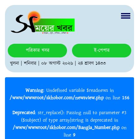
পত্রিকার খবর
ই-পেপার
খুলনা | শনিবার | ০৮ অগাস্ট ২০২৬ | ২৪ শ্রাবণ ১৪৩৩
Warning
: Undefined variable $readnews in
/www/wwwroot/skhobor.com/newsview.php
on line
156
Deprecated
: str_replace(): Passing null to parameter #3
($subject) of type array|string is deprecated in
/www/wwwroot/skhobor.com/Bangla_Number.php
on
line
9