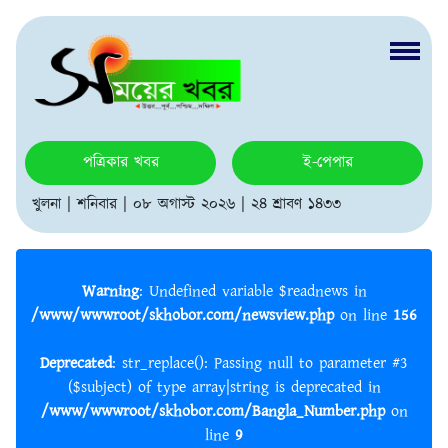
পত্রিকার খবর
ই-পেপার
খুলনা | শনিবার | ০৮ অগাস্ট ২০২৬ | ২৪ শ্রাবণ ১৪৩৩
Warning
: Undefined variable $readnews in
/www/wwwroot/skhobor.com/newsview.php
on line
156
Deprecated
: str_replace(): Passing null to parameter #3
($subject) of type array|string is deprecated in
/www/wwwroot/skhobor.com/Bangla_Number.php
on
line
9