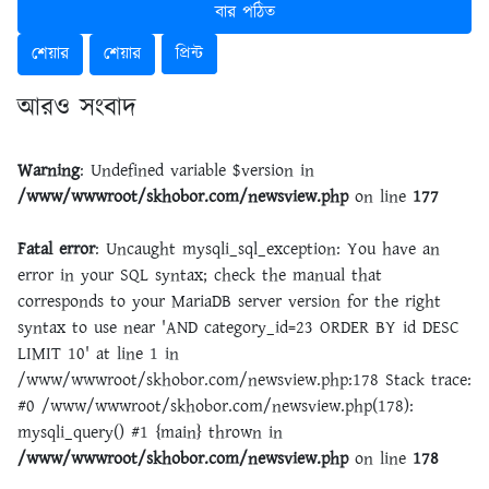
বার পঠিত
শেয়ার
শেয়ার
প্রিন্ট
আরও সংবাদ
Warning
: Undefined variable $version in
/www/wwwroot/skhobor.com/newsview.php
on line
177
Fatal error
: Uncaught mysqli_sql_exception: You have an
error in your SQL syntax; check the manual that
corresponds to your MariaDB server version for the right
syntax to use near 'AND category_id=23 ORDER BY id DESC
LIMIT 10' at line 1 in
/www/wwwroot/skhobor.com/newsview.php:178 Stack trace:
#0 /www/wwwroot/skhobor.com/newsview.php(178):
mysqli_query() #1 {main} thrown in
/www/wwwroot/skhobor.com/newsview.php
on line
178