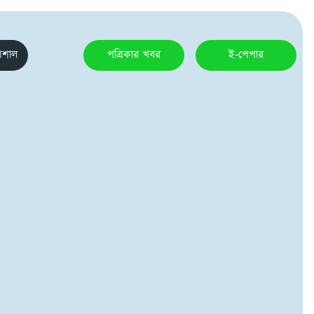
েশাল
পত্রিকার খবর
ই-পেপার