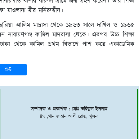
োনারগাঁও থানার বারুদী গ্রামে জন্ম গ্রহণ করেন। তার পিতা
া মাওলানা মীর মনিরুদ্দীন।
নেছারিয়া আলিম মাদ্রাসা থেকে ১৯৬৩ সালে দাখিল ও ১৯৬৫
নারায়ণগঞ্জ কামিল মাদরাসা থেকে। এরপর উচ্চ শিক্ষা
লিয়া, ঢাকা থেকে কামিল প্রথম বিভাগে পাশ করে একাডেমিক
প্রিন্ট
সম্পাদক ও প্রকাশক : মোঃ তরিকুল ইসলাম
৪৭ ,খান জাহান আলী রোড, খুলনা