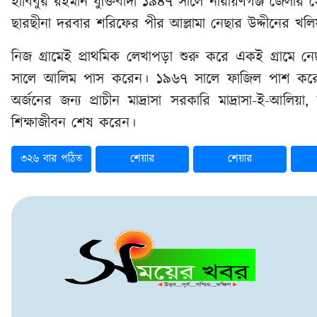
হাবিবুর রহমান যুক্তিবাদী ১৯৪৭ সালে নারায়ণগঞ্জ জেলার স
ছারছীনা দরবার শরিফের পীর আল্লামা নেছার উদ্দীনের খলিফ
নিজ গ্রামেই প্রাথমিক লেখাপড়া শুরু করে একই গ্রামে 
সালে আলিম পাস করেন। ১৯৬৭ সালে ফাজিল পাশ করেন 
অর্জনের জন্য প্রাচীন মাদ্রাসা সরকারি মাদ্রাসা-ই-আ
শিক্ষাজীবন শেষ করেন।
৩২৬ বার পঠিত
শেয়ার
শেয়ার