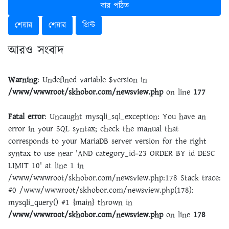
বার পঠিত
শেয়ার
শেয়ার
প্রিন্ট
আরও সংবাদ
Warning
: Undefined variable $version in
/www/wwwroot/skhobor.com/newsview.php
on line
177
Fatal error
: Uncaught mysqli_sql_exception: You have an
error in your SQL syntax; check the manual that
corresponds to your MariaDB server version for the right
syntax to use near 'AND category_id=23 ORDER BY id DESC
LIMIT 10' at line 1 in
/www/wwwroot/skhobor.com/newsview.php:178 Stack trace:
#0 /www/wwwroot/skhobor.com/newsview.php(178):
mysqli_query() #1 {main} thrown in
/www/wwwroot/skhobor.com/newsview.php
on line
178