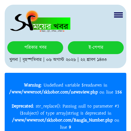
পত্রিকার খবর
ই-পেপার
খুলনা | বৃহস্পতিবার | ০৬ অগাস্ট ২০২৬ | ২২ শ্রাবণ ১৪৩৩
Warning
: Undefined variable $readnews in
/www/wwwroot/skhobor.com/newsview.php
on line
156
Deprecated
: str_replace(): Passing null to parameter #3
($subject) of type array|string is deprecated in
/www/wwwroot/skhobor.com/Bangla_Number.php
on
line
9