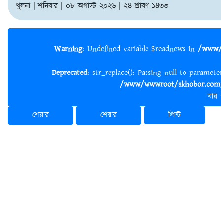
খুলনা | শনিবার | ০৮ অগাস্ট ২০২৬ | ২৪ শ্রাবণ ১৪৩৩
Warning
: Undefined variable $readnews in
/www/
Deprecated
: str_replace(): Passing null to paramet
/www/wwwroot/skhobor.com/
বার
শেয়ার
শেয়ার
প্রিন্ট