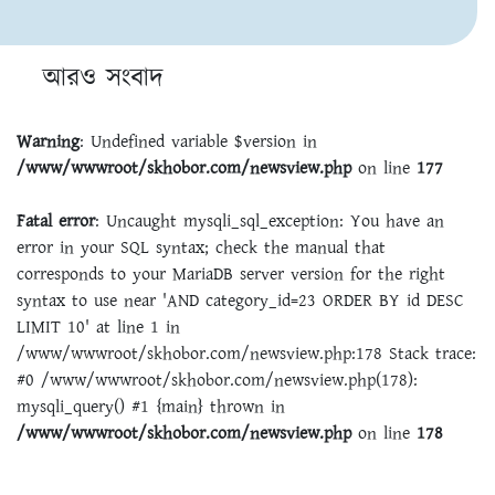
আরও সংবাদ
Warning
: Undefined variable $version in
/www/wwwroot/skhobor.com/newsview.php
on line
177
Fatal error
: Uncaught mysqli_sql_exception: You have an
error in your SQL syntax; check the manual that
corresponds to your MariaDB server version for the right
syntax to use near 'AND category_id=23 ORDER BY id DESC
LIMIT 10' at line 1 in
/www/wwwroot/skhobor.com/newsview.php:178 Stack trace:
#0 /www/wwwroot/skhobor.com/newsview.php(178):
mysqli_query() #1 {main} thrown in
/www/wwwroot/skhobor.com/newsview.php
on line
178