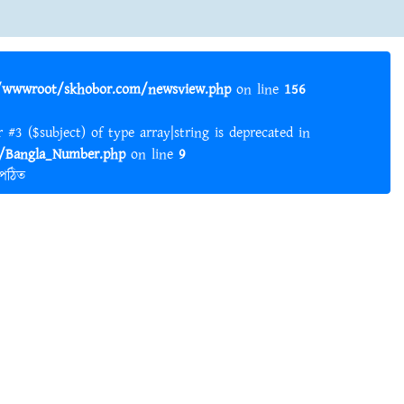
wwwroot/skhobor.com/newsview.php
on line
156
er #3 ($subject) of type array|string is deprecated in
Bangla_Number.php
on line
9
 পঠিত