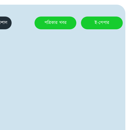
েশাল
পত্রিকার খবর
ই-পেপার