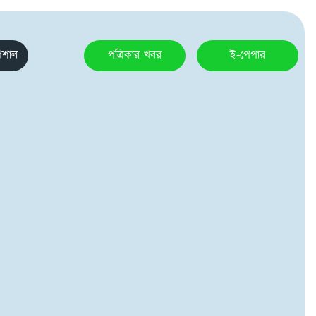
েশাল
পত্রিকার খবর
ই-পেপার