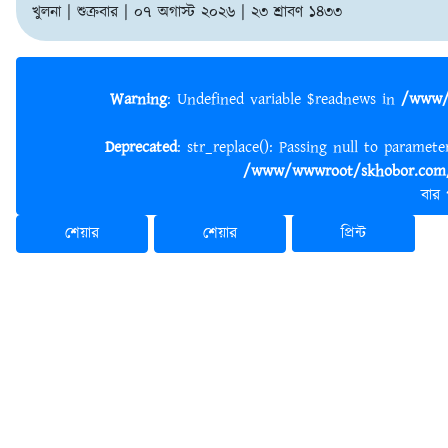
খুলনা | শুক্রবার | ০৭ অগাস্ট ২০২৬ | ২৩ শ্রাবণ ১৪৩৩
Warning
: Undefined variable $readnews in
/www/
Deprecated
: str_replace(): Passing null to paramet
/www/wwwroot/skhobor.com/
বার
শেয়ার
শেয়ার
প্রিন্ট