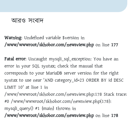
আরও সংবাদ
Warning
: Undefined variable $version in
/www/wwwroot/skhobor.com/newsview.php
on line
177
Fatal error
: Uncaught mysqli_sql_exception: You have an
error in your SQL syntax; check the manual that
corresponds to your MariaDB server version for the right
syntax to use near 'AND category_id=23 ORDER BY id DESC
LIMIT 10' at line 1 in
/www/wwwroot/skhobor.com/newsview.php:178 Stack trace:
#0 /www/wwwroot/skhobor.com/newsview.php(178):
mysqli_query() #1 {main} thrown in
/www/wwwroot/skhobor.com/newsview.php
on line
178