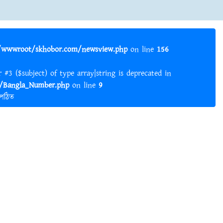
wwwroot/skhobor.com/newsview.php
on line
156
er #3 ($subject) of type array|string is deprecated in
Bangla_Number.php
on line
9
 পঠিত