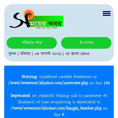
পত্রিকার খবর
ই-পেপার
খুলনা | রবিবার | ০৯ অগাস্ট ২০২৬ | ২৫ শ্রাবণ ১৪৩৩
Warning
: Undefined variable $readnews in
/www/wwwroot/skhobor.com/newsview.php
on line
156
Deprecated
: str_replace(): Passing null to parameter #3
($subject) of type array|string is deprecated in
/www/wwwroot/skhobor.com/Bangla_Number.php
on
line
9