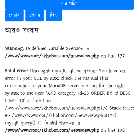
বার পঠিত
শেয়ার
শেয়ার
প্রিন্ট
আরও সংবাদ
Warning
: Undefined variable $version in
/www/wwwroot/skhobor.com/newsview.php
on line
177
Fatal error
: Uncaught mysqli_sql_exception: You have an
error in your SQL syntax; check the manual that
corresponds to your MariaDB server version for the right
syntax to use near 'AND category_id=23 ORDER BY id DESC
LIMIT 10' at line 1 in
/www/wwwroot/skhobor.com/newsview.php:178 Stack trace:
#0 /www/wwwroot/skhobor.com/newsview.php(178):
mysqli_query() #1 {main} thrown in
/www/wwwroot/skhobor.com/newsview.php
on line
178