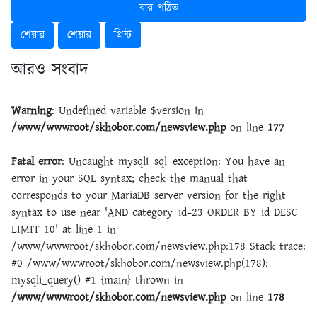
বার পঠিত
শেয়ার
শেয়ার
প্রিন্ট
আরও সংবাদ
Warning
: Undefined variable $version in
/www/wwwroot/skhobor.com/newsview.php
on line
177
Fatal error
: Uncaught mysqli_sql_exception: You have an
error in your SQL syntax; check the manual that
corresponds to your MariaDB server version for the right
syntax to use near 'AND category_id=23 ORDER BY id DESC
LIMIT 10' at line 1 in
/www/wwwroot/skhobor.com/newsview.php:178 Stack trace:
#0 /www/wwwroot/skhobor.com/newsview.php(178):
mysqli_query() #1 {main} thrown in
/www/wwwroot/skhobor.com/newsview.php
on line
178