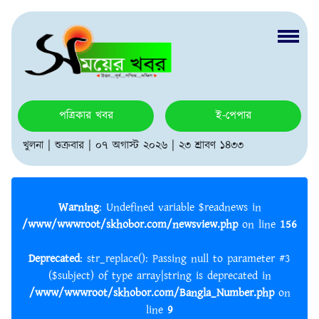
পত্রিকার খবর
ই-পেপার
খুলনা | শুক্রবার | ০৭ অগাস্ট ২০২৬ | ২৩ শ্রাবণ ১৪৩৩
Warning
: Undefined variable $readnews in
/www/wwwroot/skhobor.com/newsview.php
on line
156
Deprecated
: str_replace(): Passing null to parameter #3
($subject) of type array|string is deprecated in
/www/wwwroot/skhobor.com/Bangla_Number.php
on
line
9