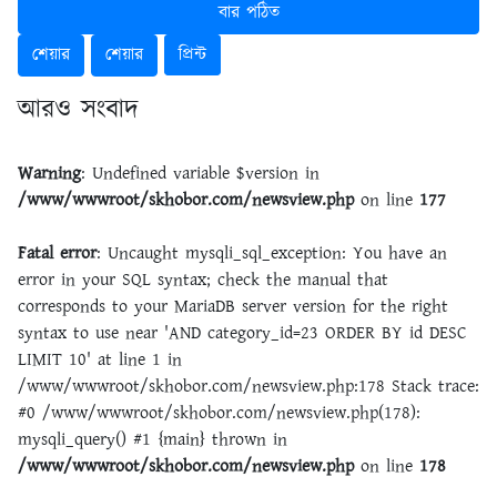
বার পঠিত
শেয়ার
শেয়ার
প্রিন্ট
আরও সংবাদ
Warning
: Undefined variable $version in
/www/wwwroot/skhobor.com/newsview.php
on line
177
Fatal error
: Uncaught mysqli_sql_exception: You have an
error in your SQL syntax; check the manual that
corresponds to your MariaDB server version for the right
syntax to use near 'AND category_id=23 ORDER BY id DESC
LIMIT 10' at line 1 in
/www/wwwroot/skhobor.com/newsview.php:178 Stack trace:
#0 /www/wwwroot/skhobor.com/newsview.php(178):
mysqli_query() #1 {main} thrown in
/www/wwwroot/skhobor.com/newsview.php
on line
178