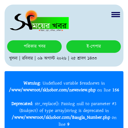
পত্রিকার খবর
ই-পেপার
খুলনা | রবিবার | ০৯ অগাস্ট ২০২৬ | ২৫ শ্রাবণ ১৪৩৩
Warning
: Undefined variable $readnews in
/www/wwwroot/skhobor.com/newsview.php
on line
156
Deprecated
: str_replace(): Passing null to parameter #3
($subject) of type array|string is deprecated in
/www/wwwroot/skhobor.com/Bangla_Number.php
on
line
9