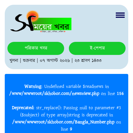
পত্রিকার খবর
ই-পেপার
খুলনা | শুক্রবার | ০৭ অগাস্ট ২০২৬ | ২৩ শ্রাবণ ১৪৩৩
Warning
: Undefined variable $readnews in
/www/wwwroot/skhobor.com/newsview.php
on line
156
Deprecated
: str_replace(): Passing null to parameter #3
($subject) of type array|string is deprecated in
/www/wwwroot/skhobor.com/Bangla_Number.php
on
line
9