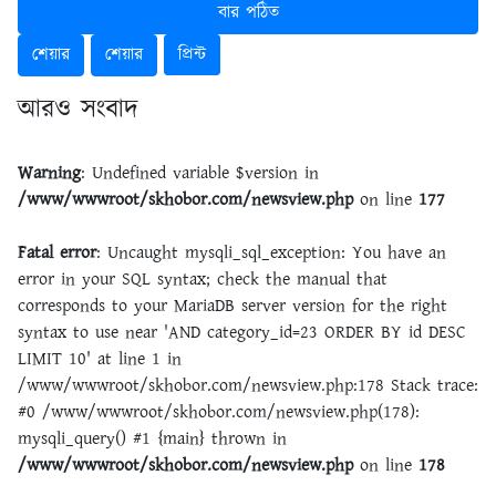
বার পঠিত
শেয়ার
শেয়ার
প্রিন্ট
আরও সংবাদ
Warning
: Undefined variable $version in
/www/wwwroot/skhobor.com/newsview.php
on line
177
Fatal error
: Uncaught mysqli_sql_exception: You have an
error in your SQL syntax; check the manual that
corresponds to your MariaDB server version for the right
syntax to use near 'AND category_id=23 ORDER BY id DESC
LIMIT 10' at line 1 in
/www/wwwroot/skhobor.com/newsview.php:178 Stack trace:
#0 /www/wwwroot/skhobor.com/newsview.php(178):
mysqli_query() #1 {main} thrown in
/www/wwwroot/skhobor.com/newsview.php
on line
178