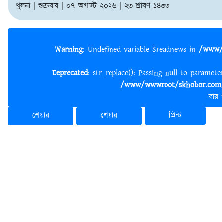
খুলনা | শুক্রবার | ০৭ অগাস্ট ২০২৬ | ২৩ শ্রাবণ ১৪৩৩
Warning
: Undefined variable $readnews in
/www/
Deprecated
: str_replace(): Passing null to paramet
/www/wwwroot/skhobor.com/
বার
শেয়ার
শেয়ার
প্রিন্ট