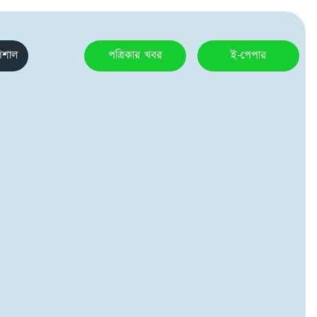
েশাল
পত্রিকার খবর
ই-পেপার