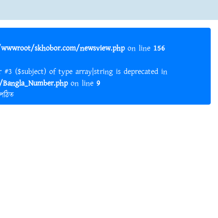
wwwroot/skhobor.com/newsview.php
on line
156
er #3 ($subject) of type array|string is deprecated in
Bangla_Number.php
on line
9
 পঠিত