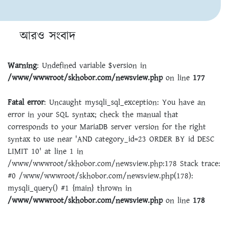
আরও সংবাদ
Warning
: Undefined variable $version in
/www/wwwroot/skhobor.com/newsview.php
on line
177
Fatal error
: Uncaught mysqli_sql_exception: You have an
error in your SQL syntax; check the manual that
corresponds to your MariaDB server version for the right
syntax to use near 'AND category_id=23 ORDER BY id DESC
LIMIT 10' at line 1 in
/www/wwwroot/skhobor.com/newsview.php:178 Stack trace:
#0 /www/wwwroot/skhobor.com/newsview.php(178):
mysqli_query() #1 {main} thrown in
/www/wwwroot/skhobor.com/newsview.php
on line
178