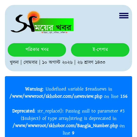
পত্রিকার খবর
ই-পেপার
খুলনা | সোমবার | ১০ অগাস্ট ২০২৬ | ২৬ শ্রাবণ ১৪৩৩
Warning
: Undefined variable $readnews in
/www/wwwroot/skhobor.com/newsview.php
on line
156
Deprecated
: str_replace(): Passing null to parameter #3
($subject) of type array|string is deprecated in
/www/wwwroot/skhobor.com/Bangla_Number.php
on
line
9