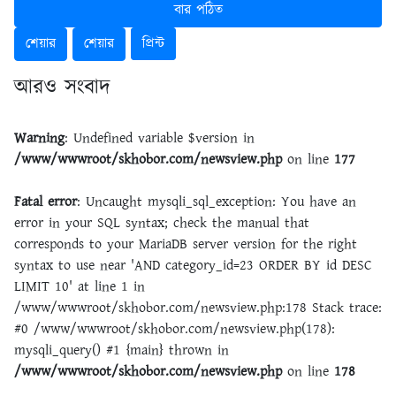
বার পঠিত
শেয়ার
শেয়ার
প্রিন্ট
আরও সংবাদ
Warning
: Undefined variable $version in
/www/wwwroot/skhobor.com/newsview.php
on line
177
Fatal error
: Uncaught mysqli_sql_exception: You have an
error in your SQL syntax; check the manual that
corresponds to your MariaDB server version for the right
syntax to use near 'AND category_id=23 ORDER BY id DESC
LIMIT 10' at line 1 in
/www/wwwroot/skhobor.com/newsview.php:178 Stack trace:
#0 /www/wwwroot/skhobor.com/newsview.php(178):
mysqli_query() #1 {main} thrown in
/www/wwwroot/skhobor.com/newsview.php
on line
178