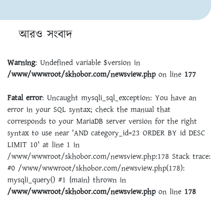
আরও সংবাদ
Warning
: Undefined variable $version in
/www/wwwroot/skhobor.com/newsview.php
on line
177
Fatal error
: Uncaught mysqli_sql_exception: You have an
error in your SQL syntax; check the manual that
corresponds to your MariaDB server version for the right
syntax to use near 'AND category_id=23 ORDER BY id DESC
LIMIT 10' at line 1 in
/www/wwwroot/skhobor.com/newsview.php:178 Stack trace:
#0 /www/wwwroot/skhobor.com/newsview.php(178):
mysqli_query() #1 {main} thrown in
/www/wwwroot/skhobor.com/newsview.php
on line
178