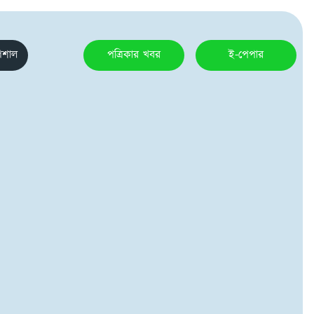
েশাল
পত্রিকার খবর
ই-পেপার