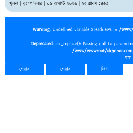
খুলনা | বৃহস্পতিবার | ০৬ অগাস্ট ২০২৬ | ২২ শ্রাবণ ১৪৩৩
Warning
: Undefined variable $readnews in
/www/
Deprecated
: str_replace(): Passing null to paramet
/www/wwwroot/skhobor.com/
বার
শেয়ার
শেয়ার
প্রিন্ট