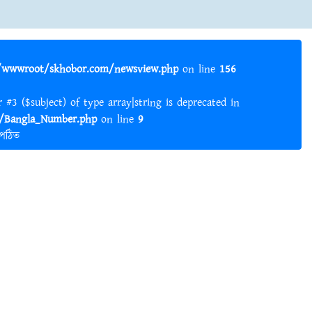
wwwroot/skhobor.com/newsview.php
on line
156
er #3 ($subject) of type array|string is deprecated in
Bangla_Number.php
on line
9
 পঠিত