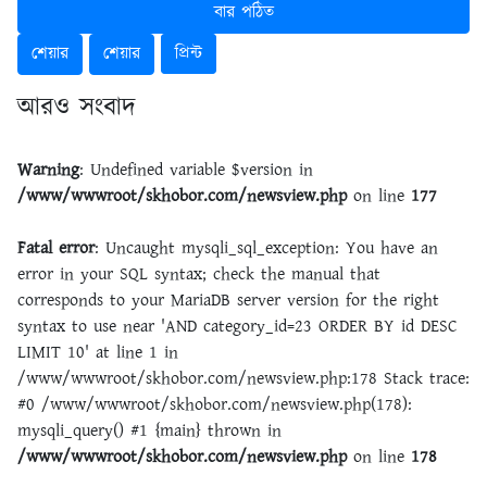
বার পঠিত
শেয়ার
শেয়ার
প্রিন্ট
আরও সংবাদ
Warning
: Undefined variable $version in
/www/wwwroot/skhobor.com/newsview.php
on line
177
Fatal error
: Uncaught mysqli_sql_exception: You have an
error in your SQL syntax; check the manual that
corresponds to your MariaDB server version for the right
syntax to use near 'AND category_id=23 ORDER BY id DESC
LIMIT 10' at line 1 in
/www/wwwroot/skhobor.com/newsview.php:178 Stack trace:
#0 /www/wwwroot/skhobor.com/newsview.php(178):
mysqli_query() #1 {main} thrown in
/www/wwwroot/skhobor.com/newsview.php
on line
178