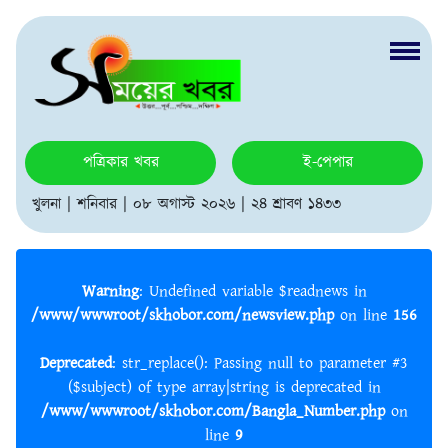
পত্রিকার খবর
ই-পেপার
খুলনা | শনিবার | ০৮ অগাস্ট ২০২৬ | ২৪ শ্রাবণ ১৪৩৩
Warning
: Undefined variable $readnews in
/www/wwwroot/skhobor.com/newsview.php
on line
156
Deprecated
: str_replace(): Passing null to parameter #3
($subject) of type array|string is deprecated in
/www/wwwroot/skhobor.com/Bangla_Number.php
on
line
9