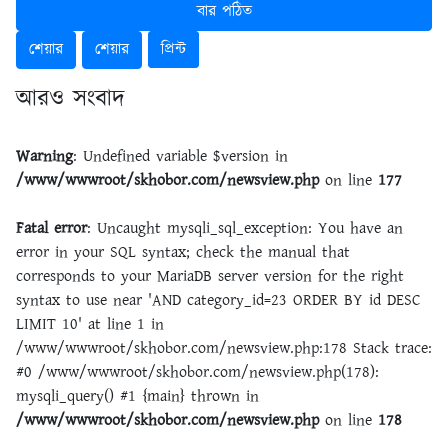
বার পঠিত
শেয়ার
শেয়ার
প্রিন্ট
আরও সংবাদ
Warning
: Undefined variable $version in
/www/wwwroot/skhobor.com/newsview.php
on line
177
Fatal error
: Uncaught mysqli_sql_exception: You have an
error in your SQL syntax; check the manual that
corresponds to your MariaDB server version for the right
syntax to use near 'AND category_id=23 ORDER BY id DESC
LIMIT 10' at line 1 in
/www/wwwroot/skhobor.com/newsview.php:178 Stack trace:
#0 /www/wwwroot/skhobor.com/newsview.php(178):
mysqli_query() #1 {main} thrown in
/www/wwwroot/skhobor.com/newsview.php
on line
178