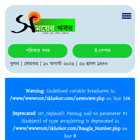
পত্রিকার খবর
ই-পেপার
খুলনা | সোমবার | ১০ অগাস্ট ২০২৬ | ২৬ শ্রাবণ ১৪৩৩
Warning
: Undefined variable $readnews in
/www/wwwroot/skhobor.com/newsview.php
on line
156
Deprecated
: str_replace(): Passing null to parameter #3
($subject) of type array|string is deprecated in
/www/wwwroot/skhobor.com/Bangla_Number.php
on
line
9