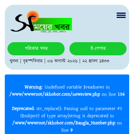
পত্রিকার খবর
ই-পেপার
খুলনা | বৃহস্পতিবার | ০৬ অগাস্ট ২০২৬ | ২২ শ্রাবণ ১৪৩৩
Warning
: Undefined variable $readnews in
/www/wwwroot/skhobor.com/newsview.php
on line
156
Deprecated
: str_replace(): Passing null to parameter #3
($subject) of type array|string is deprecated in
/www/wwwroot/skhobor.com/Bangla_Number.php
on
line
9