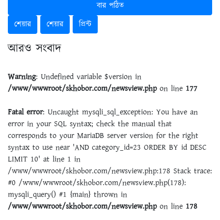
বার পঠিত
শেয়ার
শেয়ার
প্রিন্ট
আরও সংবাদ
Warning
: Undefined variable $version in
/www/wwwroot/skhobor.com/newsview.php
on line
177
Fatal error
: Uncaught mysqli_sql_exception: You have an
error in your SQL syntax; check the manual that
corresponds to your MariaDB server version for the right
syntax to use near 'AND category_id=23 ORDER BY id DESC
LIMIT 10' at line 1 in
/www/wwwroot/skhobor.com/newsview.php:178 Stack trace:
#0 /www/wwwroot/skhobor.com/newsview.php(178):
mysqli_query() #1 {main} thrown in
/www/wwwroot/skhobor.com/newsview.php
on line
178