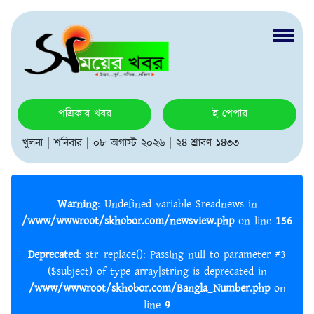
পত্রিকার খবর
ই-পেপার
খুলনা | শনিবার | ০৮ অগাস্ট ২০২৬ | ২৪ শ্রাবণ ১৪৩৩
Warning
: Undefined variable $readnews in
/www/wwwroot/skhobor.com/newsview.php
on line
156
Deprecated
: str_replace(): Passing null to parameter #3
($subject) of type array|string is deprecated in
/www/wwwroot/skhobor.com/Bangla_Number.php
on
line
9