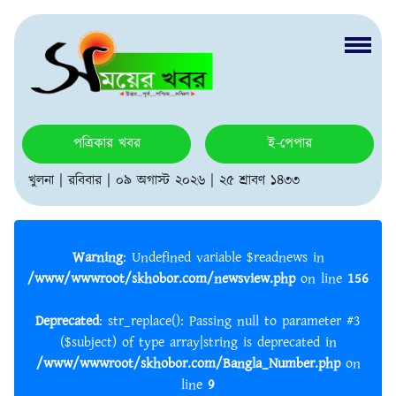
পত্রিকার খবর
ই-পেপার
খুলনা | রবিবার | ০৯ অগাস্ট ২০২৬ | ২৫ শ্রাবণ ১৪৩৩
Warning
: Undefined variable $readnews in
/www/wwwroot/skhobor.com/newsview.php
on line
156
Deprecated
: str_replace(): Passing null to parameter #3
($subject) of type array|string is deprecated in
/www/wwwroot/skhobor.com/Bangla_Number.php
on
line
9