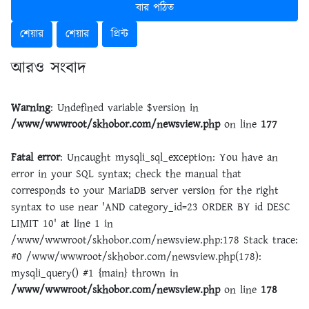
বার পঠিত
শেয়ার
শেয়ার
প্রিন্ট
আরও সংবাদ
Warning
: Undefined variable $version in
/www/wwwroot/skhobor.com/newsview.php
on line
177
Fatal error
: Uncaught mysqli_sql_exception: You have an
error in your SQL syntax; check the manual that
corresponds to your MariaDB server version for the right
syntax to use near 'AND category_id=23 ORDER BY id DESC
LIMIT 10' at line 1 in
/www/wwwroot/skhobor.com/newsview.php:178 Stack trace:
#0 /www/wwwroot/skhobor.com/newsview.php(178):
mysqli_query() #1 {main} thrown in
/www/wwwroot/skhobor.com/newsview.php
on line
178