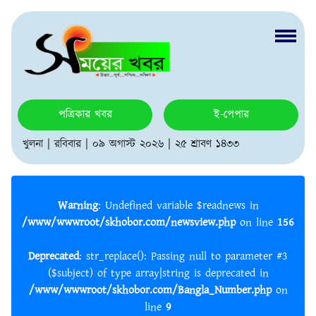
পত্রিকার খবর
ই-পেপার
খুলনা | রবিবার | ০৯ অগাস্ট ২০২৬ | ২৫ শ্রাবণ ১৪৩৩
Warning
: Undefined variable $readnews in
/www/wwwroot/skhobor.com/newsview.php
on line
156
Deprecated
: str_replace(): Passing null to parameter #3
($subject) of type array|string is deprecated in
/www/wwwroot/skhobor.com/Bangla_Number.php
on
line
9