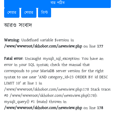
বার পঠিত
শেয়ার
শেয়ার
প্রিন্ট
আরও সংবাদ
Warning
: Undefined variable $version in
/www/wwwroot/skhobor.com/newsview.php
on line
177
Fatal error
: Uncaught mysqli_sql_exception: You have an
error in your SQL syntax; check the manual that
corresponds to your MariaDB server version for the right
syntax to use near 'AND category_id=23 ORDER BY id DESC
LIMIT 10' at line 1 in
/www/wwwroot/skhobor.com/newsview.php:178 Stack trace:
#0 /www/wwwroot/skhobor.com/newsview.php(178):
mysqli_query() #1 {main} thrown in
/www/wwwroot/skhobor.com/newsview.php
on line
178