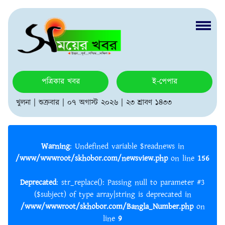
পত্রিকার খবর
ই-পেপার
খুলনা | শুক্রবার | ০৭ অগাস্ট ২০২৬ | ২৩ শ্রাবণ ১৪৩৩
Warning
: Undefined variable $readnews in
/www/wwwroot/skhobor.com/newsview.php
on line
156
Deprecated
: str_replace(): Passing null to parameter #3
($subject) of type array|string is deprecated in
/www/wwwroot/skhobor.com/Bangla_Number.php
on
line
9