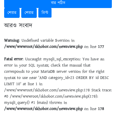
বার পঠিত
শেয়ার
শেয়ার
প্রিন্ট
আরও সংবাদ
Warning
: Undefined variable $version in
/www/wwwroot/skhobor.com/newsview.php
on line
177
Fatal error
: Uncaught mysqli_sql_exception: You have an
error in your SQL syntax; check the manual that
corresponds to your MariaDB server version for the right
syntax to use near 'AND category_id=23 ORDER BY id DESC
LIMIT 10' at line 1 in
/www/wwwroot/skhobor.com/newsview.php:178 Stack trace:
#0 /www/wwwroot/skhobor.com/newsview.php(178):
mysqli_query() #1 {main} thrown in
/www/wwwroot/skhobor.com/newsview.php
on line
178